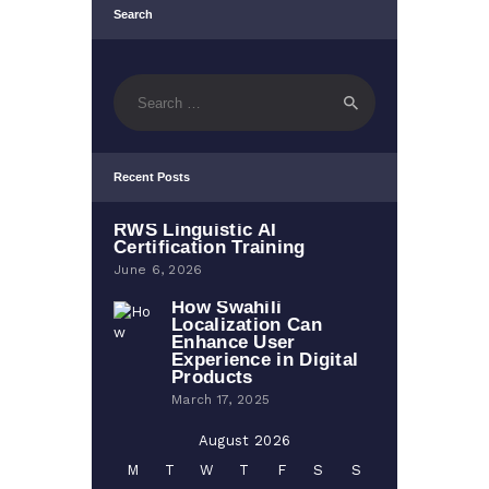
Search
Search
for:
Recent Posts
RWS Linguistic AI
Certification Training
June 6, 2026
How Swahili
Localization Can
Enhance User
Experience in Digital
Products
March 17, 2025
August 2026
M
T
W
T
F
S
S