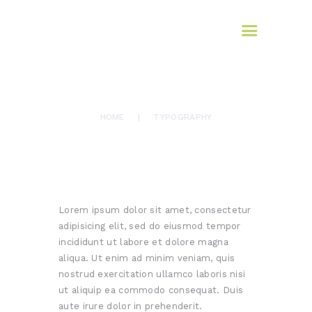
HOME
AFROMAX
ABOUT US
translation services
SERVICES
BLOG
TYPOGRAPHY
CONTACTS
HOME
TYPOGRAPHY
Lorem ipsum dolor sit amet, consectetur
adipisicing elit, sed do eiusmod tempor
incididunt ut labore et dolore magna
aliqua. Ut enim ad minim veniam, quis
nostrud exercitation ullamco laboris nisi
ut aliquip ea commodo consequat. Duis
aute irure dolor in prehenderit.