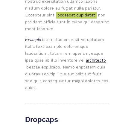
nostrud exercitation ullamco laboris
nisllum dolore eu fugiat nulla pariatur.
Excepteur sint
occaecat cupidatat
non
proident officia sunt in culpa qui deserunt
mest laborum.
Example
iste natus error sit voluptatem
italic text example doloremque
laudantium, totam rem aperiam, eaque
ipsa quae ab illo inventore vei
architecto
beatae explicabo. Nemo enptatem quia
oluptas Tooltip Title aut odit aut fugit,
sed quia consequuntur magni dolores eos
quiet.
Dropcaps